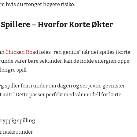
m hvis du trenger høyere risiko.
 Spillere – Hvorfor Korte Økter
dan
Chicken Road
føles “ren genius” når det spilles i korte
r runde varer bare sekunder, kan de holde energien oppe
engre spill.
Jeg spiller fem runder om dagen og ser jevne gevinster
t mitt.” Dette passer perfekt med vår modell for korte
hyppig spilling.
r raske runder.