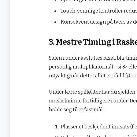
Touch‑vennlige kontroller redus
Konsekvent design på tvers av d
3. Mestre Timing i Rask
Siden runder avsluttes raskt, blir timi
personlig multiplikatormål—si 3× elle
nøyaktig når dette tallet er nådd før ne
Under korte spilløkter har du sjelden t
muskelminne fra tidligere runder. Derf
holde seg til et fast mål.
Plasser et beskjedent innsats (f.e