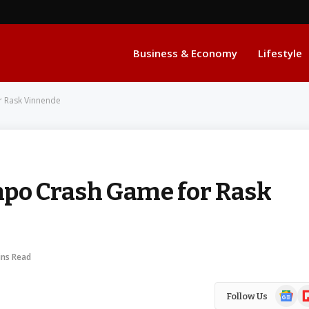
Business & Economy
Lifestyle
r Rask Vinnende
mpo Crash Game for Rask
ins Read
Google
Fl
Follow Us
News