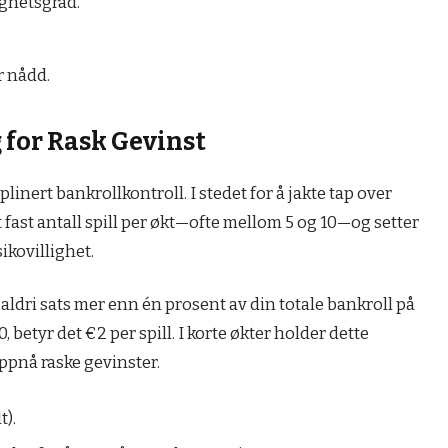
ghetsgrad.
r nådd.
 for Rask Gevinst
plinert bankrollkontroll. I stedet for å jakte tap over
 fast antall spill per økt—ofte mellom 5 og 10—og setter
ikovillighet.
aldri sats mer enn én prosent av din totale bankroll på
 betyr det €2 per spill. I korte økter holder dette
ppnå raske gevinster.
t).