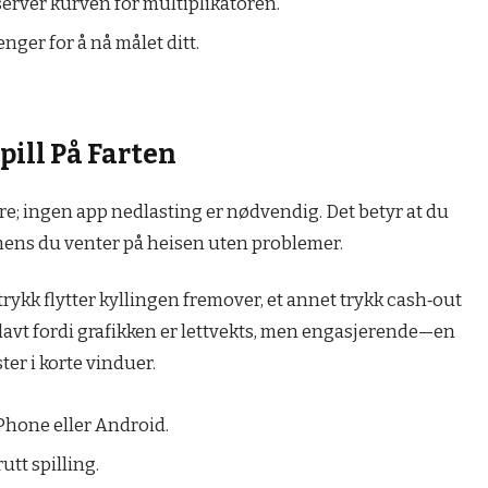
server kurven for multiplikatoren.
nger for å nå målet ditt.
Spill På Farten
sere; ingen app nedlasting er nødvendig. Det betyr at du
 mens du venter på heisen uten problemer.
trykk flytter kyllingen fremover, et annet trykk cash‑out
 lavt fordi grafikken er lettvekts, men engasjerende—en
ter i korte vinduer.
iPhone eller Android.
utt spilling.