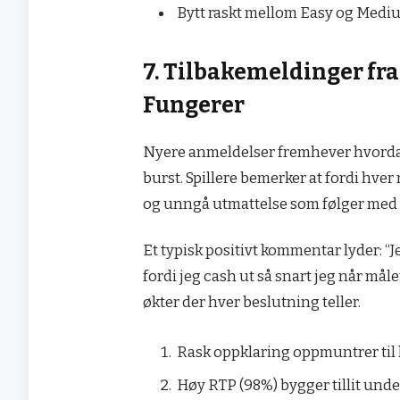
Bytt raskt mellom Easy og Mediu
7. Tilbakemeldinger fra
Fungerer
Nyere anmeldelser fremhever hvor
burst. Spillere bemerker at fordi hve
og unngå utmattelse som følger med l
Et typisk positivt kommentar lyder: “
fordi jeg cash ut så snart jeg når måle
økter der hver beslutning teller.
Rask oppklaring oppmuntrer til 
Høy RTP (98%) bygger tillit unde