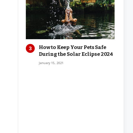
How to Keep Your Pets Safe
During the Solar Eclipse 2024
January 15, 2021