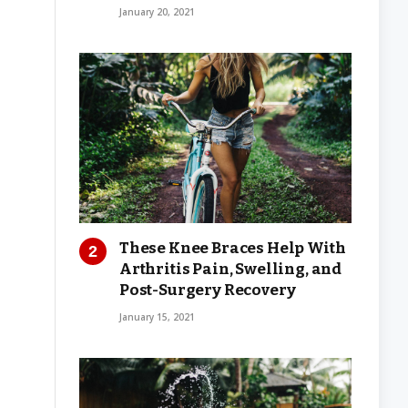
January 20, 2021
These Knee Braces Help With
Arthritis Pain, Swelling, and
Post-Surgery Recovery
January 15, 2021