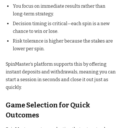
You focus on immediate results rather than
long‑term strategy.
Decision timing is critical—each spin is a new
chance to win or lose.
Risk tolerance is higher because the stakes are
lower per spin.
SpinMaster’s platform supports this by offering
instant deposits and withdrawals, meaning you can
start a session in seconds and close it out just as
quickly.
Game Selection for Quick
Outcomes