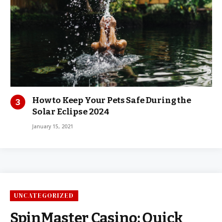
How to Keep Your Pets Safe During the
Solar Eclipse 2024
January 15, 2021
UNCATEGORIZED
SpinMaster Casino: Quick