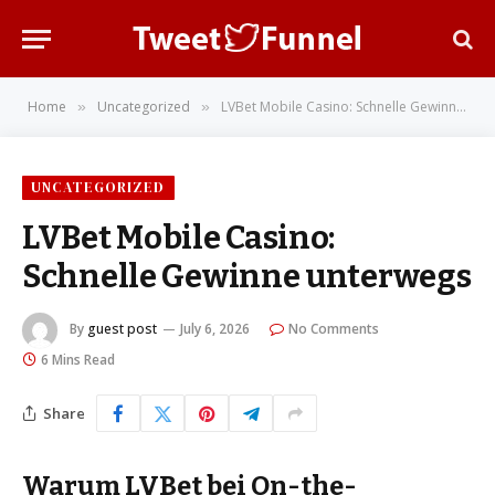
Home
Uncategorized
LVBet Mobile Casino: Schnelle Gewinne unterwegs
»
»
UNCATEGORIZED
LVBet Mobile Casino:
Schnelle Gewinne unterwegs
By
guest post
July 6, 2026
No Comments
6 Mins Read
Share
Warum LVBet bei On-the-