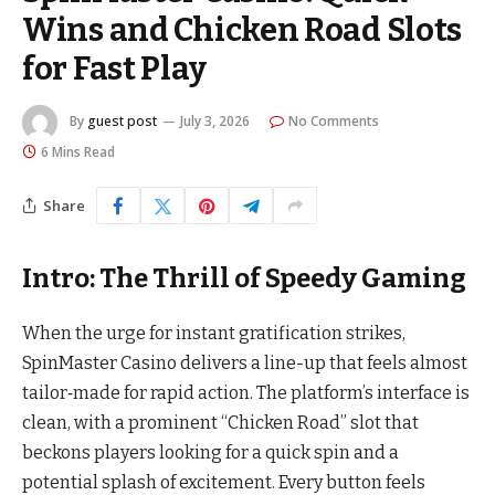
Wins and Chicken Road Slots
for Fast Play
By
guest post
July 3, 2026
No Comments
6 Mins Read
Share
Intro: The Thrill of Speedy Gaming
When the urge for instant gratification strikes,
SpinMaster Casino delivers a line-up that feels almost
tailor‑made for rapid action. The platform’s interface is
clean, with a prominent “Chicken Road” slot that
beckons players looking for a quick spin and a
potential splash of excitement. Every button feels