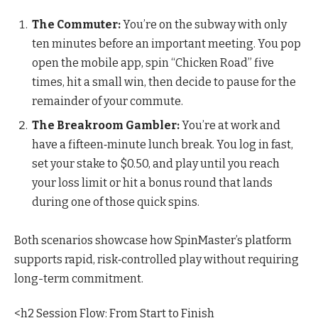
The Commuter:
You’re on the subway with only
ten minutes before an important meeting. You pop
open the mobile app, spin “Chicken Road” five
times, hit a small win, then decide to pause for the
remainder of your commute.
The Breakroom Gambler:
You’re at work and
have a fifteen‑minute lunch break. You log in fast,
set your stake to $0.50, and play until you reach
your loss limit or hit a bonus round that lands
during one of those quick spins.
Both scenarios showcase how SpinMaster’s platform
supports rapid, risk‑controlled play without requiring
long-term commitment.
<h2 Session Flow: From Start to Finish