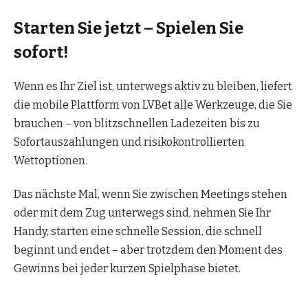
Starten Sie jetzt – Spielen Sie
sofort!
Wenn es Ihr Ziel ist, unterwegs aktiv zu bleiben, liefert
die mobile Plattform von LVBet alle Werkzeuge, die Sie
brauchen – von blitzschnellen Ladezeiten bis zu
Sofortauszahlungen und risikokontrollierten
Wettoptionen.
Das nächste Mal, wenn Sie zwischen Meetings stehen
oder mit dem Zug unterwegs sind, nehmen Sie Ihr
Handy, starten eine schnelle Session, die schnell
beginnt und endet – aber trotzdem den Moment des
Gewinns bei jeder kurzen Spielphase bietet.