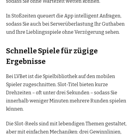
sodass Sie ohne Wartezeit wetten können.
In Stoßzeiten queuert die App intelligent Anfragen,
sodass Sie auch bei Serverüberlastung Ihr Guthaben
und Ihre Lieblingsspiele ohne Verzögerung sehen.
Schnelle Spiele für zügige
Ergebnisse
Bei LVBet ist die Spielbibliothek auf den mobilen
Spieler zugeschnitten. Slot-Titel bieten kurze
Drehzeiten – oft unter drei Sekunden – sodass Sie
innerhalb weniger Minuten mehrere Runden spielen
können.
Die Slot-Reels sind mit lebendigen Themen gestaltet,
aber mit einfachen Mechaniken: drei Gewinnlinien,