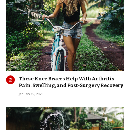
These Knee Braces Help With Arthritis
Pain, Swelling, and Post-Surgery Recovery
January 15, 2021