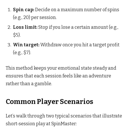
Spin cap:
Decide on a maximum number of spins
(e.g., 20) per session.
Loss limit:
Stop if you lose a certain amount (e.g.,
$5).
Win target:
Withdraw once you hit a target profit
(e.g., $7).
This method keeps your emotional state steady and
ensures that each session feels like an adventure
rather than a gamble.
Common Player Scenarios
Let’s walk through two typical scenarios that illustrate
short‑session play at SpinMaster: