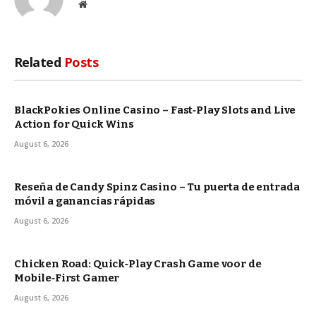
Website
Related
Posts
BlackPokies Online Casino – Fast‑Play Slots and Live
Action for Quick Wins
August 6, 2026
Reseña de Candy Spinz Casino – Tu puerta de entrada
móvil a ganancias rápidas
August 6, 2026
Chicken Road: Quick‑Play Crash Game voor de
Mobile‑First Gamer
August 6, 2026