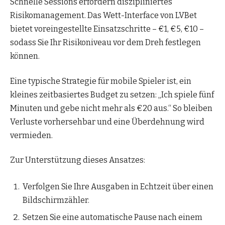
Schnelle Sessions erfordern diszipliniertes
Risikomanagement. Das Wett-Interface von LVBet
bietet voreingestellte Einsatzschritte – €1, €5, €10 –
sodass Sie Ihr Risikoniveau vor dem Dreh festlegen
können.
Eine typische Strategie für mobile Spieler ist, ein
kleines zeitbasiertes Budget zu setzen: „Ich spiele fünf
Minuten und gebe nicht mehr als €20 aus.“ So bleiben
Verluste vorhersehbar und eine Überdehnung wird
vermieden.
Zur Unterstützung dieses Ansatzes:
Verfolgen Sie Ihre Ausgaben in Echtzeit über einen
Bildschirmzähler.
Setzen Sie eine automatische Pause nach einem