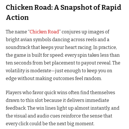
Chicken Road: A Snapshot of Rapid
Action
The name “
Chicken Road
” conjures up images of
bright avian symbols dancing across reels and a
soundtrack that keeps your heart racing. In practice,
the game is built for speed: every spin takes less than
ten seconds from bet placement to payout reveal. The
volatility is moderate—just enough to keep you on
edge without making outcomes feel random.
Players who favor quick wins often find themselves
drawn to this slot because it delivers immediate
feedback. The win lines light up almost instantly, and
the visual and audio cues reinforce the sense that
every click could be the next big moment.