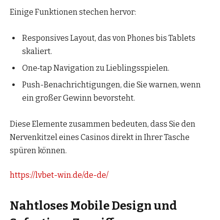
Einige Funktionen stechen hervor:
Responsives Layout, das von Phones bis Tablets
skaliert.
One‑tap Navigation zu Lieblingsspielen.
Push-Benachrichtigungen, die Sie warnen, wenn
ein großer Gewinn bevorsteht.
Diese Elemente zusammen bedeuten, dass Sie den
Nervenkitzel eines Casinos direkt in Ihrer Tasche
spüren können.
https://lvbet-win.de/de-de/
Nahtloses Mobile Design und