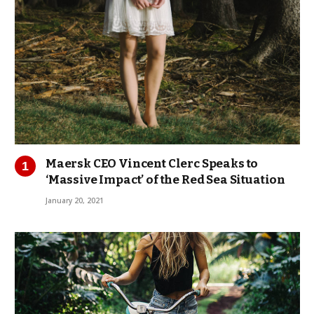
Maersk CEO Vincent Clerc Speaks to
‘Massive Impact’ of the Red Sea Situation
January 20, 2021