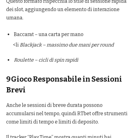
Questo formato rispecchia lo stile di sessione rapida
dei slot, aggiungendo un elemento di interazione
umana.
Baccarat – una carta per mano
<li
Blackjack – massimo due mani per round
Roulette – cicli di spin rapidi
9 Gioco Responsabile in Sessioni
Brevi
Anche le sessioni di breve durata possono
accumularsi nel tempo, quindi RTbet offre strumenti
come limiti di tempo e limiti di deposito.
Il tracker “Play Time” mostra quanti minuti hai