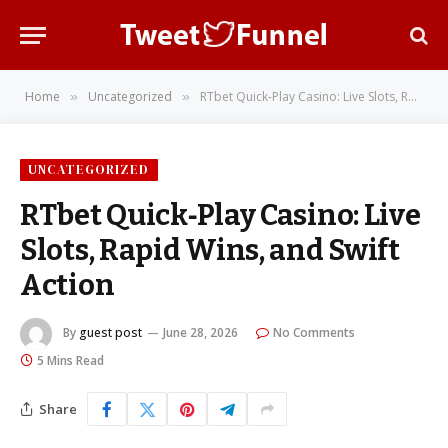
Home
Uncategorized
RTbet Quick‑Play Casino: Live Slots, Rapid Wins, and Swift Action
»
»
UNCATEGORIZED
RTbet Quick‑Play Casino: Live
Slots, Rapid Wins, and Swift
Action
By
guest post
June 28, 2026
No Comments
5 Mins Read
Share