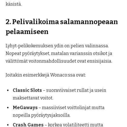
käsistä.
2. Pelivalikoima salamannopeaan
pelaamiseen
Lyhyt‑pelikokemuksen ydin on pelien valinnassa.
Nopeat pyöräytykset, matalan varianssin otsikot ja
välittömät voitonmahdollisuudet ovat ensisijaisia.
Joitakin esimerkkejä Wonaco:ssa ovat:
Classic Slots
– suoraviivaiset rullat ja usein
maksettavat voitot.
MeGaways
– massiiviset voittolinjat mutta
nopeilla pyöräytysjaksoilla.
Crash Games
– korkea volatiliteetti mutta