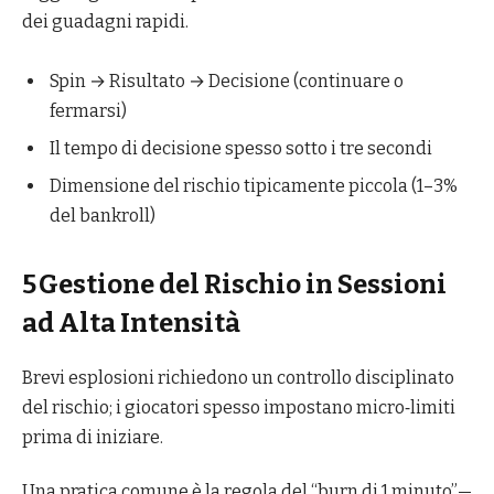
dei guadagni rapidi.
Spin → Risultato → Decisione (continuare o
fermarsi)
Il tempo di decisione spesso sotto i tre secondi
Dimensione del rischio tipicamente piccola (1–3%
del bankroll)
5 Gestione del Rischio in Sessioni
ad Alta Intensità
Brevi esplosioni richiedono un controllo disciplinato
del rischio; i giocatori spesso impostano micro‑limiti
prima di iniziare.
Una pratica comune è la regola del “burn di 1 minuto”—