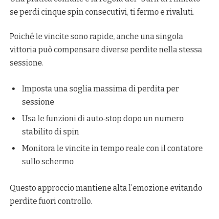
se perdi cinque spin consecutivi, ti fermo e rivaluti.
Poiché le vincite sono rapide, anche una singola
vittoria può compensare diverse perdite nella stessa
sessione.
Imposta una soglia massima di perdita per
sessione
Usa le funzioni di auto‑stop dopo un numero
stabilito di spin
Monitora le vincite in tempo reale con il contatore
sullo schermo
Questo approccio mantiene alta l’emozione evitando
perdite fuori controllo.