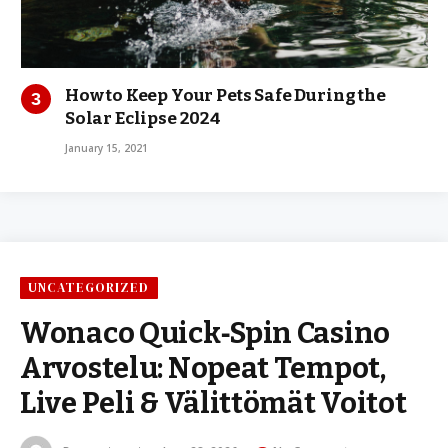
How to Keep Your Pets Safe During the
Solar Eclipse 2024
January 15, 2021
UNCATEGORIZED
Wonaco Quick‑Spin Casino
Arvostelu: Nopeat Tempot,
Live Peli & Välittömät Voitot