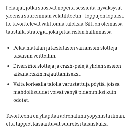
Pelaajat, jotka suosivat nopeita sessioita, hyväksyvät
yleensä suuremman volatiliteetin—loppujen lopuksi,
he tavoittelevat välittömiä tuloksia. Silti on olemassa
taustalla strategia, joka pitää riskin hallinnassa.
Pelaa matalan ja keskitason varianssin slotteja
tasaisiin voittoihin.
Diversifioi slotteja ja crash-pelejä yhden session
aikana riskin hajauttamiseksi.
Vältä korkealla talolla varustettuja pöytiä, joissa
mahdollisuudet voivat venyä pidemmiksi kuin
odotat.
Tavoitteena on ylläpitää adrenaliiniryöpymistä ilman,
että tappiot kasaantuvat suureksi takaiskuksi.