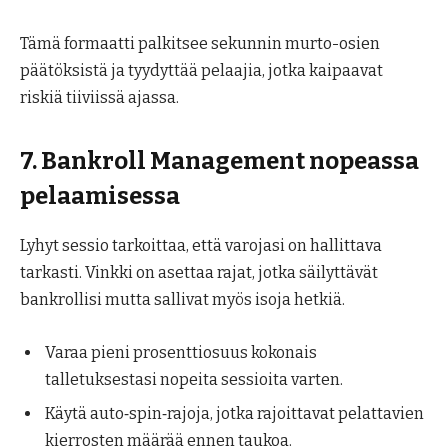
Tämä formaatti palkitsee sekunnin murto-osien
päätöksistä ja tyydyttää pelaajia, jotka kaipaavat
riskiä tiiviissä ajassa.
7. Bankroll Management nopeassa
pelaamisessa
Lyhyt sessio tarkoittaa, että varojasi on hallittava
tarkasti. Vinkki on asettaa rajat, jotka säilyttävät
bankrollisi mutta sallivat myös isoja hetkiä.
Varaa pieni prosenttiosuus kokonais
talletuksestasi nopeita sessioita varten.
Käytä auto‑spin‑rajoja, jotka rajoittavat pelattavien
kierrosten määrää ennen taukoa.