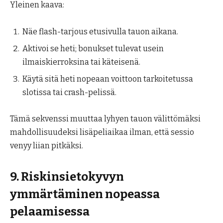
Yleinen kaava:
Näe flash-tarjous etusivulla tauon aikana.
Aktivoi se heti; bonukset tulevat usein
ilmaiskierroksina tai käteisenä.
Käytä sitä heti nopeaan voittoon tarkoitetussa
slotissa tai crash-pelissä.
Tämä sekvenssi muuttaa lyhyen tauon välittömäksi
mahdollisuudeksi lisäpeliaikaa ilman, että sessio
venyy liian pitkäksi.
9. Riskinsietokyvyn
ymmärtäminen nopeassa
pelaamisessa