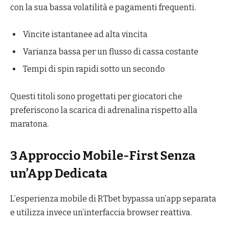
con la sua bassa volatilità e pagamenti frequenti.
Vincite istantanee ad alta vincita
Varianza bassa per un flusso di cassa costante
Tempi di spin rapidi sotto un secondo
Questi titoli sono progettati per giocatori che
preferiscono la scarica di adrenalina rispetto alla
maratona.
3 Approccio Mobile-First Senza
un’App Dedicata
L’esperienza mobile di RTbet bypassa un’app separata
e utilizza invece un’interfaccia browser reattiva.