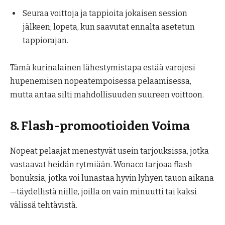
Seuraa voittoja ja tappioita jokaisen session
jälkeen; lopeta, kun saavutat ennalta asetetun
tappiorajan.
Tämä kurinalainen lähestymistapa estää varojesi
hupenemisen nopeatempoisessa pelaamisessa,
mutta antaa silti mahdollisuuden suureen voittoon.
8. Flash-promootioiden Voima
Nopeat pelaajat menestyvät usein tarjouksissa, jotka
vastaavat heidän rytmiään. Wonaco tarjoaa flash-
bonuksia, jotka voi lunastaa hyvin lyhyen tauon aikana
—täydellistä niille, joilla on vain minuutti tai kaksi
välissä tehtävistä.