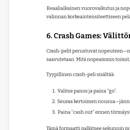
Reaaliaikainen vuorovaikutus ja nope
valinnan korkeaintensiteettiseen pe
6. Crash Games: Välittö
Crash-pelit perustuvat nopeuteen—ne
saavutetaan. Mitä nopeammin toimit,
Tyypillinen crash-peli sisältää:
Valitse panos ja paina “go”.
Seuraa kertoimen nousua—jännit
Paina “cash out” ennen törmäystä
Tämä formaatti palkitsee sekunnin mur