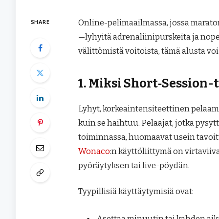
Online-pelimaailmassa, jossa maraton
SHARE
—lyhyitä adrenaliinipurskeita ja nopei
välittömistä voitoista, tämä alusta voi
1. Miksi Short‑Session-t
Lyhyt, korkeaintensiteettinen pelaa
kuin se haihtuu. Pelaajat, jotka pys
toiminnassa, huomaavat usein tavoit
Wonaco
:n käyttöliittymä on virtavi
pyöräytyksen tai live-pöydän.
Tyypillisiä käyttäytymisiä ovat:
Asettaa minuutin tai kahden aika