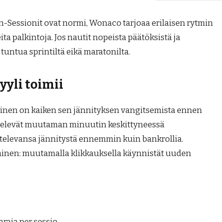
-Sessionit ovat normi, Wonaco tarjoaa erilaisen rytmin
ta palkintoja. Jos nautit nopeista päätöksistä ja
 tuntua sprintiltä eikä maratonilta.
yyli toimii
minen on kaiken sen jännityksen vangitsemista ennen
yttelevät muutaman minuutin keskittyneessä
televansa jännitystä ennemmin kuin bankrollia.
ivainen: muutamalla klikkauksella käynnistät uuden
raja per sessio.