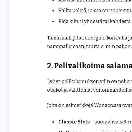
Valita pelejä, joissa on nopeim
Pidä kiinni yhdestä tai kahdesta o
Tämä malli pitää energian korkealla j
pamppailemaan, mutta ei niin paljon, e
2. Pelivalikoima sala
Lyhyt‑pelikokemuksen ydin on pelien
otsikot ja välittömät voitonmahdollis
Joitakin esimerkkejä Wonaco:ssa ovat
Classic Slots
– suoraviivaiset ru