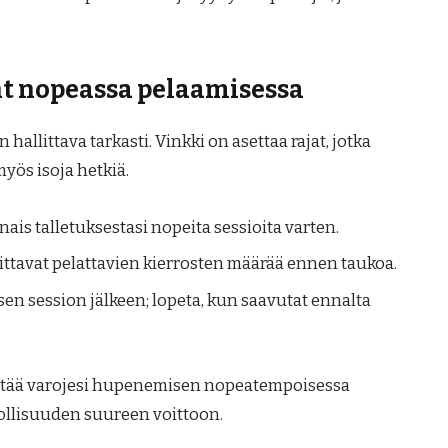
t nopeassa pelaamisessa
n hallittava tarkasti. Vinkki on asettaa rajat, jotka
myös isoja hetkiä.
ais talletuksestasi nopeita sessioita varten.
joittavat pelattavien kierrosten määrää ennen taukoa.
isen session jälkeen; lopeta, kun saavutat ennalta
stää varojesi hupenemisen nopeatempoisessa
ollisuuden suureen voittoon.