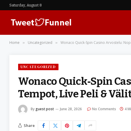
Saturday, August 8
Home
Uncategorized
Wonaco Quick‑Spin Casino Arvostelu: Nopea
»
»
UNCATEGORIZED
Wonaco Quick‑Spin Cas
Tempot, Live Peli & Väl
By
guest post
June 28, 2026
No Comments
4 M
Share